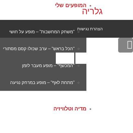
המופעים שלי
גלריה
הצהרת נגישות
"משחק המחשבות" – מופע על חושי
גלילה
"הכל בראש" – ערב שכולו קסם מסתורי
לראש
"המכשף" – מופע מעבר לזמן
העמוד
"מתחת לאף" – מופע במרחק נגיעה
מדיה וטלוויזיה