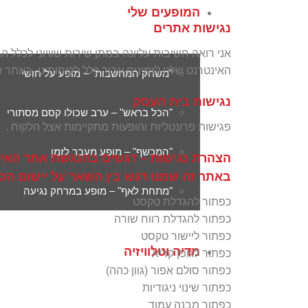
המופעים שלי
נגישות אתרים
אני רואה חשיבות עליונה במתן שירות שוויוני לכלל
האינטרנט שלנו לזמינים עבור כלל לקוחותינו. באתר זה אנו נעזרים בתוסף ייעודי להנגשת את
"משחק המחשבות" – מופע על חושי
נגישות בית העסק
"הכל בראש" – ערב שכולו קסם מסתורי
פגישות פרונטליות והופעות מתקיימות אצל הלקוח .
"המכשף" – מופע מעבר לזמן
הצהרת נגישות – דגשים בהנגשת אתר האי
באתר זה שמנו דגש בין השאר על יישום הס
"מתחת לאף" – מופע במרחק נגיעה
כפתור להגדלת טקסט
כפתור להגדלת רווח שורה
כפתור ליישור טקסט
מדיה וטלוויזיה
כפתור לגופן קריא
כפתור סולם אפור (גוון כהה)
כפתור שינוי ניגודיות
כפתור מבנה עמוד