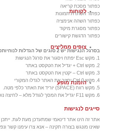
כפתור מסכת קריאה
לקוחות
כפתור הסתרת תמונות
כפתור השהה אנימציה
כפתור מסגרת מיקוד
כפתור הדגשת קישורים
צופים ממליצים
בסרגל הנגישות יש 2 סוגים של הגדלות לנוחיותכם, אך אם תרצו להגדיל עוד את האותיות תוכלו להשתמש בפונקציות המקלדת הבאות:
1. מקש Esc יפתח ויסגור את סרגל הנגישות
2. מקש Ctrl + יגדיל את הטקסט באתר
3. מקש Ctrl – יקטין את הטקסט באתר
4. מקש Ctrl 0 יחזיר את האתר לגדלו המקורי
הזמנת מופע
5. מקש רווח (SPACE) יוריד את האתר כלפי מטה.
6. מקש F11 יגדיל את המסך לגודל מלא – לחיצה נוספת תקטין אותו חזרה.
סייגים לנגישות
אתר זה הינו אתר דינאמי שמתעדכן מעת לעת. ייתכן
שאינו מונגש בצורה תקינה – אנא צרו עימנו קשר ונפ